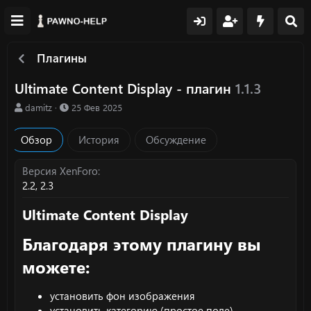
Плагины
Ultimate Content Display - плагин
1.1.3
А
Д
damitz
25 Фев 2025
в
а
т
т
Обзор
История
Обсуждение
о
а
р
с
о
Версия XenForo
з
2.2
2.3
д
а
Ultimate Content Display​
н
и
Благодаря этому плагину вы
я
можете:​
установить фон изображения
установить категорию (простое поле)