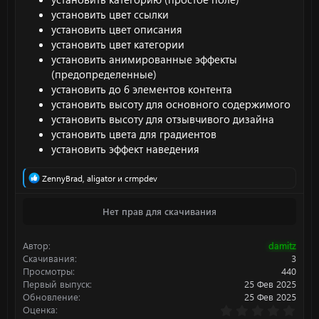
установить цвет ссылки
установить цвет описания
установить цвет категории
установить анимированные эффекты
(предопределенные)
установить до 6 элементов контента
установить высоту для основного содержимого
установить высоту для отзывчивого дизайна
установить цвета для градиентов
установить эффект наведения
Р
ZennyBrad
,
aligator
и
crmpdev
е
а
Нет прав для скачивания
к
ц
и
Автор
damitz
и
:
Скачивания
3
Просмотры
440
Первый выпуск
25 Фев 2025
Обновление
25 Фев 2025
0
Оценка