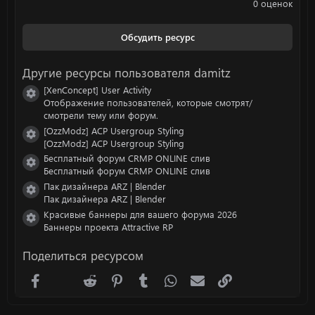
.
0 оценок
0
0
з
Обсудить ресурс
в
ё
з
Другие ресурсы пользователя damitz
д
[XenConcept] User Activity
Иконка ресурса
Отображение пользователей, которые смотрят/
смотрели тему или форум.
[OzzModz] ACP Usergroup Styling
Иконка ресурса
[OzzModz] ACP Usergroup Styling
Бесплатный форум CRMP ONLINE слив
Иконка ресурса
Бесплатный форум CRMP ONLINE слив
Пак дизайнера ARZ | Blender
Иконка ресурса
Пак дизайнера ARZ | Blender
Красивые баннеры для вашего форума 2026
Иконка ресурса
Баннеры проекта Attractive RP
Поделиться ресурсом
Facebook
X (Twitter)
Reddit
Pinterest
Tumblr
WhatsApp
Электронная почта
Ссылка