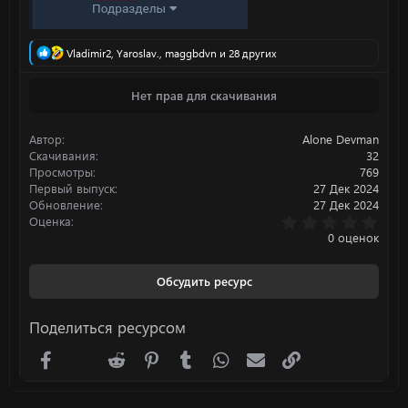
Р
Vladimir2
,
Yaroslav.
,
maggbdvn
и 28 других
е
а
Нет прав для скачивания
к
ц
и
Автор
Alone Devman
и
:
Скачивания
32
Просмотры
769
Первый выпуск
27 Дек 2024
Обновление
27 Дек 2024
0
Оценка
.
0 оценок
0
0
з
Обсудить ресурс
в
ё
з
Поделиться ресурсом
д
Facebook
X (Twitter)
Reddit
Pinterest
Tumblr
WhatsApp
Электронная почта
Ссылка