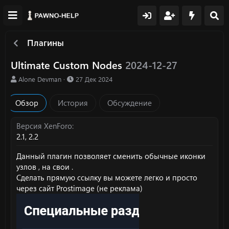
Плагины
Ultimate Custom Nodes
2024-12-27
А
Д
Alone Devman
27 Дек 2024
в
а
т
т
Обзор
История
Обсуждение
о
а
р
с
о
Версия XenForo
з
2.1
2.2
д
а
Данный плагин позволяет сменить обычные иконки
н
узлов , на свои .
и
Сделать прямую ссылку вы можете легко и просто
я
через сайт Prostimage (не реклама)