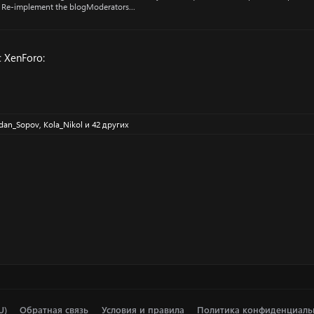
: Re-implement the blogModerators...
 XenForo:
dan_Sopov
,
Kola_Nikol
и 42 других
U)
Обратная связь
Условия и правила
Политика конфиденциаль