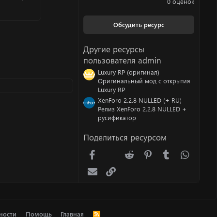
0 оценок
0
0
з
Обсудить ресурс
в
ё
з
Другие ресурсы
д
пользователя admin
Luxury RP (оригинал)
Оригинальный мод с открытия
Luxury RP
XenForo 2.2.8 NULLED (+ RU)
Релиз XenForo 2.2.8 NULLED +
русификатор
Поделиться ресурсом
Facebook
X (Twitter)
Reddit
Pinterest
Tumblr
WhatsA
Электронная почта
Ссылка
ности
Помощь
Главная
R