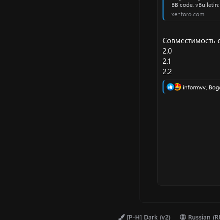
BB code. vBulletin
xenforo.com
Совместимость с
2.0
2.1
2.2
Р
informvv
,
Bog
е
а
к
ц
и
и
:
[P-H] Dark (v2)
Russian (R