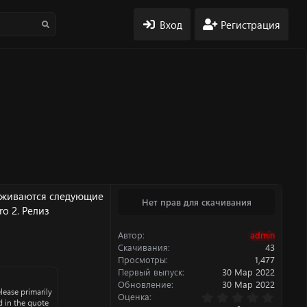
Вход
Регистрация
ерживаются следующие
Нет прав для скачивания
ro 2. Релиз
Автор
admin
Скачивания
43
Просмотры
1,477
Первый выпуск
30 Мар 2022
Обновление
30 Мар 2022
lease primarily
0
Оценка
d in the quote
.