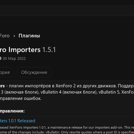
Foro
Плагины
ro Importers
1.5.1
Д
30 Мар 2022
а
т
ория
Обсуждение
а
с
о
ers
- плагин импортёров в XenForo 2 из других движков. Подд
з
 3 (включая блоги), vBulletin 4 (включая блоги), vBulletin 5, XenFo
д
справление ошибок.
а
н
правления:
и
я
ers 1.0.1 Released
eased XenForo Importers 1.0.1, a maintenance release for our importers add-on. This re
Some of the changes include: vBulletin: Only rewrite quotes where a post ID is specifie