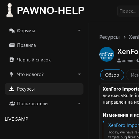
Форумы
Ресурсы
Xen
Правила
XenFo
Черный список
А
admin
в
т
Что нового?
Обзор
Ист
о
р
Ресурсы
XenForo Import
движки: vBulletin
направлен на и
Пользователи
Изменения и ис
LIVE SAMP
XenForo Import
Today, we have rel
targets bug fixes: 