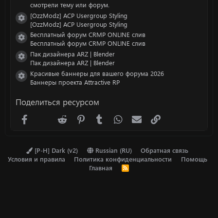
смотрели тему или форум.
[OzzModz] ACP Usergroup Styling
Иконка ресурса
[OzzModz] ACP Usergroup Styling
Бесплатный форум CRMP ONLINE слив
Иконка ресурса
Бесплатный форум CRMP ONLINE слив
Пак дизайнера ARZ | Blender
Иконка ресурса
Пак дизайнера ARZ | Blender
Красивые баннеры для вашего форума 2026
Иконка ресурса
Баннеры проекта Attractive RP
Поделиться ресурсом
Facebook
X (Twitter)
Reddit
Pinterest
Tumblr
WhatsApp
Электронная почта
Ссылка
[P-H] Dark (v2)
Russian (RU)
Обратная связь
Условия и правила
Политика конфиденциальности
Помощь
Главная
R
S
S