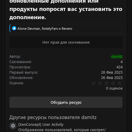
обновленные дополнения или
продукты попросят вас установить это
дополнение.​
Р
Alone Devman
,
RotelyFars
и
Revero
е
а
Нет прав для скачивания
к
ц
и
Автор
damitz
и
:
Скачивания
4
Просмотры
424
Первый выпуск
26 Фев 2025
Обновление
26 Фев 2025
0
Оценка
.
0 оценок
0
0
з
Обсудить ресурс
в
ё
з
Другие ресурсы пользователя damitz
д
[XenConcept] User Activity
Иконка ресурса
Отображение пользователей, которые смотрят/