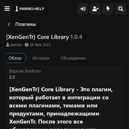
Плагины
[XenGenTr] Core Library
1.0.4
А
Д
damitz
26 Фев 2025
в
а
т
т
Обзор
История
Обсуждение
о
а
р
с
о
Версия XenForo
з
2.3
д
а
[XenGenTr] Core Library - Это плагин,
н
который работает в интеграции со
и
я
всеми плагинами, темами или
продуктами, принадлежащими
XenGenTr. После этого все