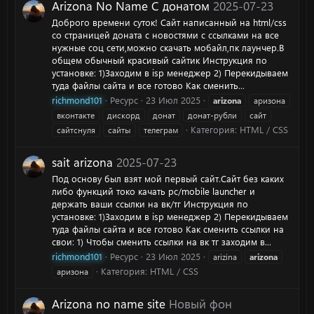
Arizona No Name С донатом
2025-07-23
Доброго времени суток! Сайт написанный на html/css
со страницей доната с новостями с ссылками на все
нужные соц сети,можно скачать мобайл,пк лаунчер.В
общем обычный красивый сайтик Инструкция по
установке: 1)Заходим в isp менеджер 2) Перекидываем
туда файлы сайта и все готово Как сменить...
richmond101
Ресурс
23 Июл 2025
arizona
аризона
вконтакте
дискорд
донат
донат-рубли
сайт
Категория:
HTML / CSS
сайтснуля
сайты
телеграм
sait arizona
2025-07-23
Под основу был взят мой первый сайт.Сайт без каких
либо функций токо качать pc/mobile launcher и
держать ваши ссылки на вк/тг Инструкция по
установке: 1)Заходим в isp менеджер 2) Перекидываем
туда файлы сайта и все готово Как сменить ссылки на
свои: 1) Чтобы сменить ссылки на вк тг заходим в...
richmond101
Ресурс
23 Июл 2025
arizina
arizona
Категория:
HTML / CSS
аризона
Arizona no name site
Новый фон