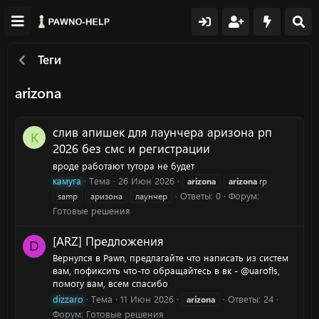
Теги
arizona
слив апишек для лаунчера аризона рп
К
2026 без смс и регистрации
вроде работают тутора не будет
камуга
Тема
26 Июн 2026
arizona
arizona
rp
Ответы: 0
Форум:
samp
аризона
лаунчер
Готовые решения
[ARZ] Предложения
D
Вернулся в Pawn, предлагайте что написать из систем
вам, пофиксить что-то обращайтесь в вк - @uarofls,
помогу вам, всем спасибо
dizzaro
Тема
11 Июн 2026
Ответы: 24
arizona
Форум:
Готовые решения