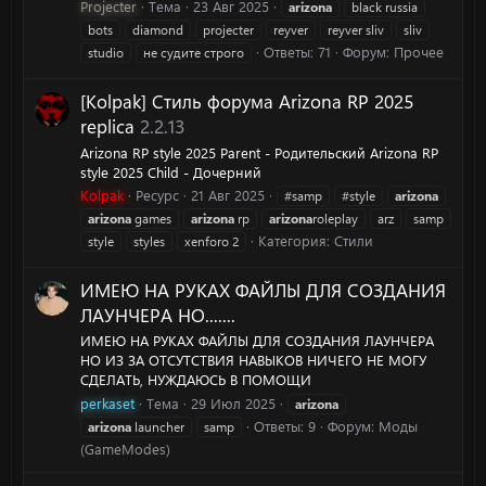
Projecter
Тема
23 Авг 2025
arizona
black russia
bots
diamond
projecter
reyver
reyver sliv
sliv
Ответы: 71
Форум:
Прочее
studio
не судите строго
[Kolpak] Стиль форума Arizona RP 2025
replica
2.2.13
Arizona RP style 2025 Parent - Родительский Arizona RP
style 2025 Child - Дочерний
Kolpak
Ресурс
21 Авг 2025
#samp
#style
arizona
arizona
games
arizona
rp
arizona
roleplay
arz
samp
Категория:
Стили
style
styles
xenforo 2
ИМЕЮ НА РУКАХ ФАЙЛЫ ДЛЯ СОЗДАНИЯ
ЛАУНЧЕРА НО.......
ИМЕЮ НА РУКАХ ФАЙЛЫ ДЛЯ СОЗДАНИЯ ЛАУНЧЕРА
НО ИЗ ЗА ОТСУТСТВИЯ НАВЫКОВ НИЧЕГО НЕ МОГУ
СДЕЛАТЬ, НУЖДАЮСЬ В ПОМОЩИ
perkaset
Тема
29 Июл 2025
arizona
Ответы: 9
Форум:
Моды
arizona
launcher
samp
(GameModes)