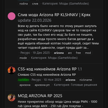
Категория:
Моды (GameModes)
rodina
слив
Слив мода Arizona RP KLSHNKV | Кряк
update 22.03.2026
Всем ку делать было нечего по этому решил залутать
мод на сайте KLSHNKV суворов там чё то говорят на
сво ушёл, так бы слил его мод( За баги не пишите,
разработчик мода просто много багов делает да а
ещё мудила ебанный колпак пошёл нахуй, сидит темы
читает годовой давности, сидит преды даёт за...
Ресурс
19 Дек 2025
arizona
arz
free
mod
Категория:
Моды (GameModes)
mode
CSS-код никнеймов Arizona RP
1.1
Сливаю CSS-код никнеймов Arizona RP
JustAlex
Ресурс
10 Ноя 2025
arizona
nickname
Категория:
Готовые решения
аризона
аризона рп
МОД ARIZONA RP 2025
Ниже прикреплю обзор мода Цена мода PWN - 1000
rub Цена мода AMX - 250 rub Для покупки -