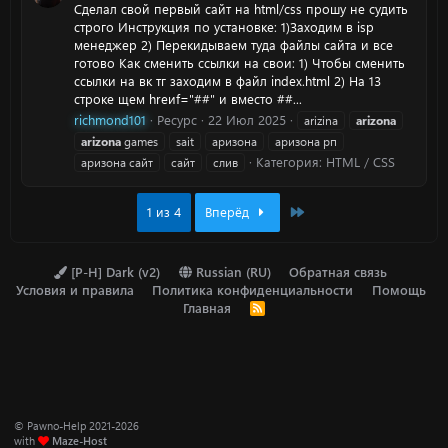
Сделал свой первый сайт на html/css прошу не судить
строго Инструкция по установке: 1)Заходим в isp
менеджер 2) Перекидываем туда файлы сайта и все
готово Как сменить ссылки на свои: 1) Чтобы сменить
ссылки на вк тг заходим в файл index.html 2) На 13
строке щем hreиf="##" и вместо ##...
richmond101
Ресурс
22 Июл 2025
arizina
arizona
arizona
games
sait
аризона
аризона рп
Категория:
HTML / CSS
аризона сайт
сайт
слив
Last
1 из 4
Вперёд
[P-H] Dark (v2)
Russian (RU)
Обратная связь
Условия и правила
Политика конфиденциальности
Помощь
Главная
R
S
S
© Pawno-Help 2021-2026
with
Maze-Host