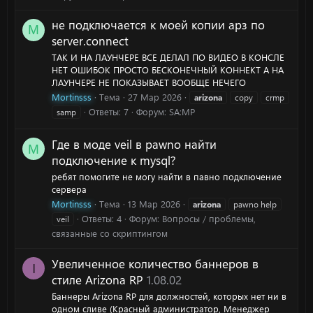
не подключается к моей копии арз по
M
server.connect
ТАК И НА ЛАУНЧЕРЕ ВСЕ ДЕЛАЛ ПО ВИДЕО В КОНСЛЕ
НЕТ ОШИБОК ПРОСТО БЕСКОНЕЧНЫЙ КОННЕКТ А НА
ЛАУНЧЕРЕ НЕ ПОКАЗЫВАЕТ ВООБЩЕ НЕЧЕГО
Mortinsss
Тема
27 Мар 2026
arizona
copy
crmp
Ответы: 7
Форум:
SA:MP
samp
Где в моде veil в pawno найти
M
подключение к mysql?
ребят помогите не могу найти в павно подключение
сервера
Mortinsss
Тема
13 Мар 2026
arizona
pawno help
Ответы: 4
Форум:
Вопросы / проблемы,
veil
связанные со скриптингом
Увеличенное количество баннеров в
I
стиле Arizona RP
1.08.02
Баннеры Arizona RP для должностей, которых нет ни в
одном сливе (Красный администратор, Менеджер