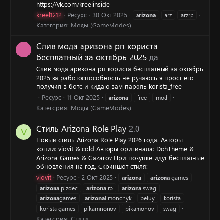
https://vk.com/kreelinside
kreel1212
Ресурс
30 Окт 2025
arizona
arz
arzrp
Категория:
Моды (GameModes)
Слив мода аризона рп користа
бесплатный за октябрь 2025
да
Слив мода аризона рп користа бесплатный за октябрь
2025 за работоспособность не ручаюсь я прост его
получил в боте и кидаю вам пароль korista_free
Ресурс
11 Окт 2025
arizona
free
mod
Категория:
Моды (GameModes)
Стиль Arizona Role Play
2.0
V
Новый стиль Arizona Role Play 2026 года. Авторы
копии: viovit & cold Авторы оригинала: DohTheme &
Arizona Games & Gazarov При покупке идут бесплатные
обновления на год. Скриншот стиля:
viovit
Ресурс
2 Окт 2025
arizona
arizona
games
arizona
pizdec
arizona
rp
arizona
swag
arizona
games
arizona
limonchyk
beluy
korista
korista games
pikamnonov
pikamonov
swag
Категория:
Стили