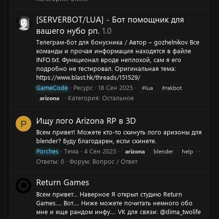
[SERVERBOT/LUA] - Бот помощник для
вашего нубо рп.
1.0
Телеграм-бот для бонусника / Автор – gozhelnikov Все
команды и прочая информация находятся в файле
INFO.txt. Функционал вроде неплохой, сам я его
подробно не тестировал. Оригинальная тема:
https://www.blast.hk/threads/151529/
GameCode
Ресурс
18 Сен 2025
#lua
#rakbot
Категория:
Остальное
arizona
Ищу лого Arizona RP в 3D
P
Всем привет! Можете кто-то скинуть лого аризоны для
blender? Буду благодарен, если скинете.
Porches
Тема
4 Сен 2025
arizona
blender
help
Ответы: 0
Форум:
Вопрос / Ответ
Return Games
Всем привет... Наверное Я открыл студию Return
Games.... Вот.... Ниже можете почитать немного обо
мне и еще рандом инфу.... VK для связи: @dima_twolife