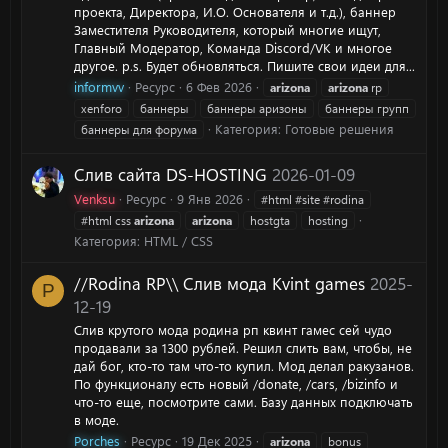
проекта, Директора, И.О. Основателя и т.д.), баннер
Заместителя Руководителя, который многие ищут,
Главный Модератор, Команда Discord/VK и многое
другое. p.s. Будет обновляться. Пишите свои идеи для...
informvv
Ресурс
6 Фев 2026
arizona
arizona
rp
xenforo
баннеры
баннеры аризоны
баннеры групп
Категория:
Готовые решения
баннеры для форума
Слив сайта DS-HOSTING
2026-01-09
Venksu
Ресурс
9 Янв 2026
#html #site #rodina
#html css
arizona
arizona
hostgta
hosting
Категория:
HTML / CSS
//Rodina RP\\ Слив мода Kvint games
2025-
P
12-19
Слив крутого мода родина рп квинт гамес сей чудо
продавали за 1300 рублей. Решил слить вам, чтобы, не
дай бог, кто-то там что-то купил. Мод делал ракузанов.
По функционалу есть новый /donate, /cars, /bizinfo и
что-то еще, посмотрите сами. Базу данных подключать
в моде.
Porches
Ресурс
19 Дек 2025
arizona
bonus