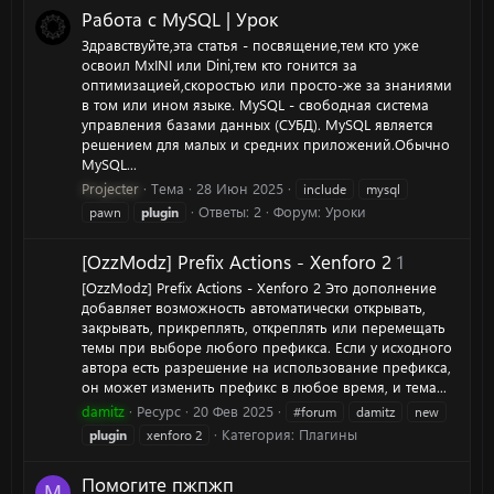
Работа с MySQL | Урок
Здравствуйте,эта статья - посвящение,тем кто уже
освоил MxINI или Dini,тем кто гонится за
оптимизацией,скоростью или просто-же за знаниями
в том или ином языке. MySQL - свободная система
управления базами данных (СУБД). MySQL является
решением для малых и средних приложений.Обычно
MySQL...
Projecter
Тема
28 Июн 2025
include
mysql
Ответы: 2
Форум:
Уроки
pawn
plugin
[OzzModz] Prefix Actions - Xenforo 2
1
[OzzModz] Prefix Actions - Xenforo 2 Это дополнение
добавляет возможность автоматически открывать,
закрывать, прикреплять, откреплять или перемещать
темы при выборе любого префикса. Если у исходного
автора есть разрешение на использование префикса,
он может изменить префикс в любое время, и тема...
damitz
Ресурс
20 Фев 2025
#forum
damitz
new
Категория:
Плагины
plugin
xenforo 2
Помогите пжпжп
M