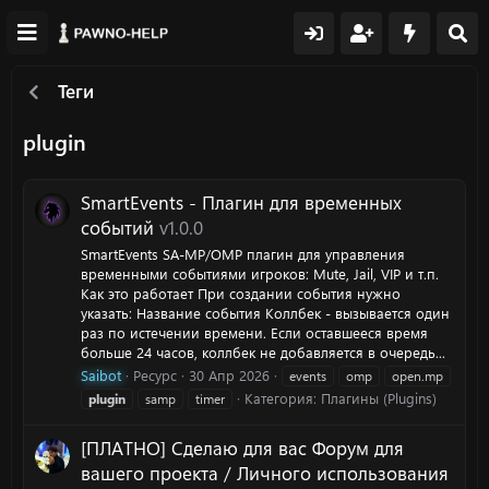
Теги
plugin
SmartEvents - Плагин для временных
событий
v1.0.0
SmartEvents SA-MP/OMP плагин для управления
временными событиями игроков: Mute, Jail, VIP и т.п.
Как это работает При создании события нужно
указать: Название события Коллбек - вызывается один
раз по истечении времени. Если оставшееся время
больше 24 часов, коллбек не добавляется в очередь...
Saibot
Ресурс
30 Апр 2026
events
omp
open.mp
Категория:
Плагины (Plugins)
plugin
samp
timer
[ПЛАТНО] Сделаю для вас Форум для
вашего проекта / Личного использования