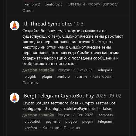
Ответы: 4
Форум:
Вопрос/
xenforo 2
xenforo2.3
Ответ
[tl] Thread Symbiotics
1.0.3
Создайте больше тем, которые ссылаются на
существующую тему. Симбиотические темы работают
так же, как перенаправление текущей темы, но с
некоторыми отличиями: Симбиотические темы
перенаправляются навсегда Симбиотические темы
содержат информацию о последнем сообщении и
отображаются в списке как...
джефри эпштейн
Ресурс
2 Окт 2025
admpass
Категория:
plugbb
plugin
xenforo
плагин
Плагины
[Berg] Telegram CryptoBot Pay
2025-09-02
Crypto Bot Для тестового бота - Crypto Testnet Bot
config.php - $config['enableLivePayments'] = false;
джефри эпштейн
Ресурс
2 Сен 2025
admpass
cryptobot
payment
plugbb
plugin
telegram
Категория:
Плагины
xenforo