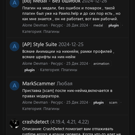
[bd] Medal - Без ошибок
2024-12-26
A
Плагин на медали, без ошибок и помарок , такой
плагин был уже на Pawno.help и до сих пор есть , но
как мне знается , он не работает, вот вам рабочий.
Alone Devman
Ресурс
26 Дек 2024
medal
plugin
Категория:
Плагины
[AP] Style Suite
2024-12-25
A
Всякие Анимации на никнейм, рамки профилей ,
всякие шрифты на ник-нейм
Alone Devman
Ресурс
25 Дек 2024
animation
Категория:
Плагины
plugin
MarkScammer
Любая
A
Приставка [scam] после ник-нейма,включается в
правах модератора.
Alone Devman
Ресурс
25 Дек 2024
plugin
scam
Категория:
Плагины
crashdetect
(4.19.4, 4.21, 4.22)
Описание: CrashDetect помогает вам отлаживать
runtime errors и краши сервера. Когда что-то идет не