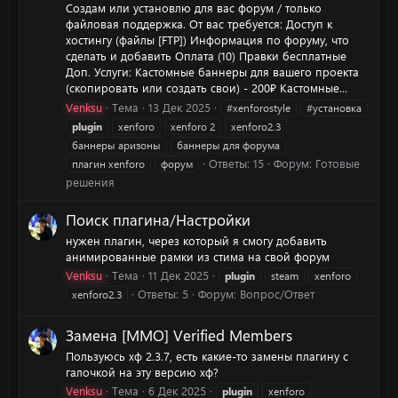
Создам или установлю для вас форум / только
файловая поддержка. От вас требуется: Доступ к
хостингу (файлы [FTP]) Информация по форуму, что
сделать и добавить Оплата (10) Правки бесплатные
Доп. Услуги: Кастомные баннеры для вашего проекта
(скопировать или создать свои) - 200₽ Кастомные...
Venksu
Тема
13 Дек 2025
#xenforostyle
#установка
plugin
xenforo
xenforo 2
xenforo2.3
баннеры аризоны
баннеры для форума
Ответы: 15
Форум:
Готовые
плагин xenforo
форум
решения
Поиск плагина/Настройки
нужен плагин, через который я смогу добавить
анимированные рамки из стима на свой форум
Venksu
Тема
11 Дек 2025
plugin
steam
xenforo
Ответы: 5
Форум:
Вопрос/Ответ
xenforo2.3
Замена [MMO] Verified Members
Пользуюсь хф 2.3.7, есть какие-то замены плагину с
галочкой на эту версию хф?
Venksu
Тема
6 Дек 2025
plugin
xenforo