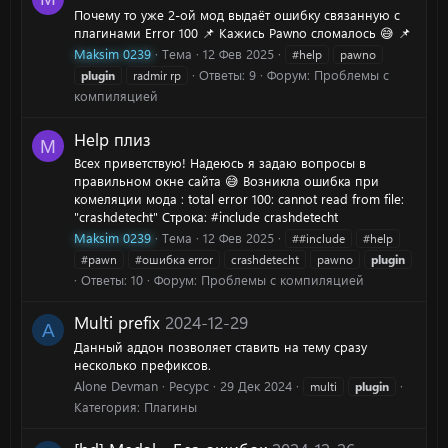
Почему то уже 2-ой мод выдаёт ошибку связанную с
плагинами Error 100 📌 Кажись Pawno сломалось 😅 📌
Maksim 0239
Тема
12 Фев 2025
#help
pawno
Ответы: 9
Форум:
Проблемы с
plugin
radmir rp
компиляцией
Help плиз
M
Всех приветствую! Надеюсь я задаю вопросы в
правильном окне сайта 😅 Возникла ошибка при
комеляции мода : total error 100: cannot read from file:
"crashdetecht" Строка: #include crashdetecht
Maksim 0239
Тема
12 Фев 2025
##include
#help
#pawn
#ошибка error
crashdetecht
pawno
plugin
Ответы: 10
Форум:
Проблемы с компиляцией
Multi prefix
2024-12-29
A
Данный аддон позволяет ставить на тему сразу
несколько префиксов.
Alone Devman
Ресурс
29 Дек 2024
multi
plugin
Категория:
Плагины