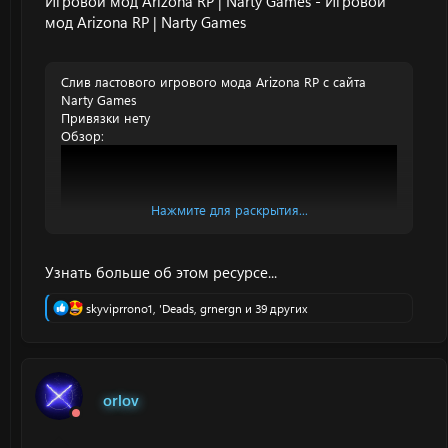
Игровой мод Arizona RP | Narty Games
- Игровой
мод Arizona RP | Narty Games
Слив ластового игрового мода Arizona RP с сайта
Narty Games
Привязки нету
Обзор:
Нажмите для раскрытия...
Узнать больше об этом ресурсе...
Р
skyviprrono1
,
'Deads
,
grnergn
и 39 других
е
а
к
ц
Спойлер:
Благодарности
и
orlov
и
: