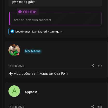
pwn moda gde?
OFFTOP
brat on bez pwn rabotaet
Р
Novobranec
,
Ivan Morod
и
Orengurn
е
а
к
ц
и
No Name
и
:
17 Янв 2025
#17
Ну мод роботает , жаль он без Pwn
A
apptest
17 Янв 2025
#18