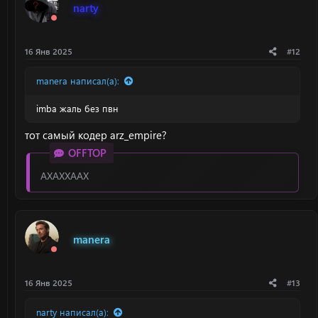
narty
16 Янв 2025
#12
manera написал(а):
imba жаль без пвн
тот самый кодер arz_empire?
OFFTOP
АХАХХААХ
manera
16 Янв 2025
#13
narty написал(а):