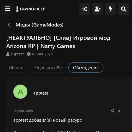
Моды (GameModes)
[НЕАКТУАЛЬНО] [Слив] Игровой мод
Arizona RP | Narty Games
А
Д
apptest
16 Янв 2025
в
а
т
т
Обзор
Рецензии (29)
Обсуждение
о
а
р
н
т
а
е
ч
A
м
а
apptest
ы
л
а
16 Янв 2025
#1
apptest добавил(а) новый ресурс: