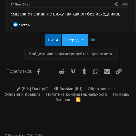
17 Янв 2025
#20
смысла от слива не вижу так как он без исходников.
Р
skezz37
е
а
к
Last
1 из 4
Вперёд
ц
и
и
Войдите или зарегистрируйтесь для ответа.
:
Facebook
X (Twitter)
Reddit
Pinterest
Tumblr
WhatsApp
Электронна
Ссылк
Поделиться:
[P-H] Dark (v2)
Russian (RU)
Обратная связь
Условия и правила
Политика конфиденциальности
Помощь
Главная
R
S
S
© Pawno-Help 2021-2026