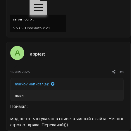
server_log.txt
5.5 KB · Просмотры: 20
A
apptest
16 Янв 2025
#8
markov написал(а):
лови
Поймал:
мод не тот что указан в сливе, а чистый с сайта. Нет лог
строк от кряка. Перекачай)))