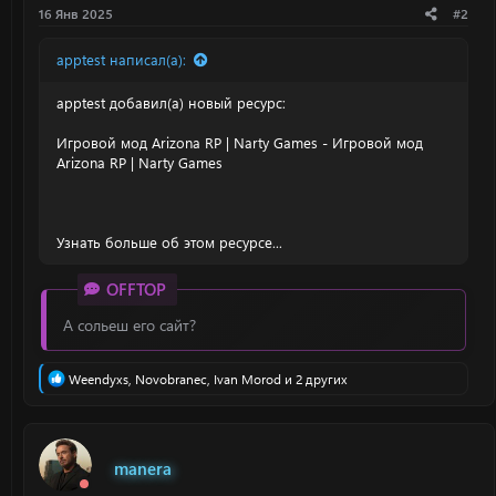
16 Янв 2025
#2
apptest написал(а):
apptest добавил(а) новый ресурс:
Игровой мод Arizona RP | Narty Games
- Игровой мод
Arizona RP | Narty Games
Узнать больше об этом ресурсе...
OFFTOP
А сольеш его сайт?
Р
Weendyxs
,
Novobranec
,
Ivan Morod
и 2 других
е
а
к
ц
и
manera
и