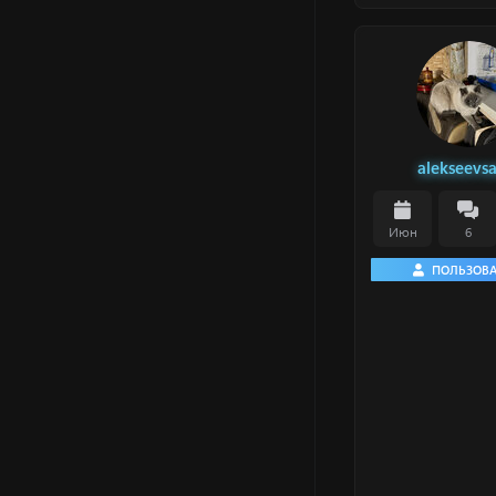
alekseevs
Июн
6
ПОЛЬЗОВА