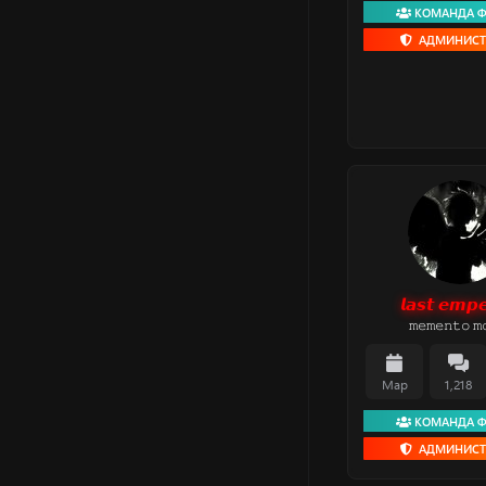
КОМАНДА 
АДМИНИСТ
𝙡𝙖𝙨𝙩 𝙚𝙢𝙥𝙚
𝚖𝚎𝚖𝚎𝚗𝚝𝚘 𝚖
Мар
1,218
КОМАНДА 
АДМИНИСТ