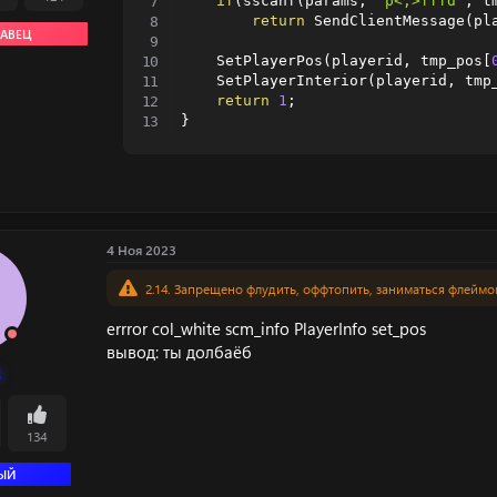
if
(
sscanf
(
params
,
"p<,>fffd"
,
 t
return
 SendClientMessage
(
pl
АВЕЦ
    SetPlayerPos
(
playerid
,
 tmp_pos
[
    SetPlayerInterior
(
playerid
,
 tmp
return
1
;
}
4 Ноя 2023
2.14. Запрещено флудить, оффтопить, заниматься флеймо
errror col_white scm_info PlayerInfo set_pos
вывод: ты долбаёб
k
134
ЫЙ