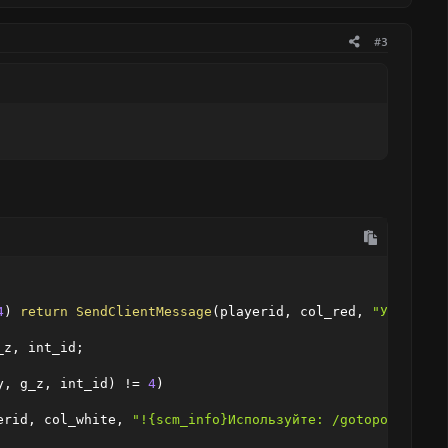
#3
4
)
return
SendClientMessage
(
playerid
,
 col_red
,
"У вас не
_z
,
 int_id
;
y
,
 g_z
,
 int_id
)
!=
4
)
erid
,
 col_white
,
"!{scm_info}Используйте: /gotopos [x] [