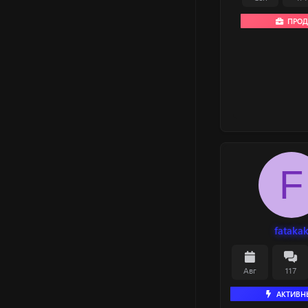
ПРОД
F
fataka
Авг
117
АКТИВН