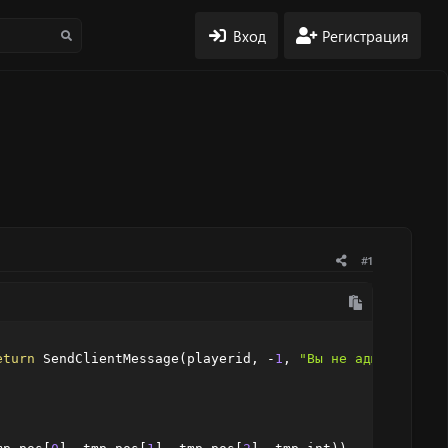
Вход
Регистрация
#1
eturn
 SendClientMessage
(
playerid
,
-
1
,
"Вы не администрат