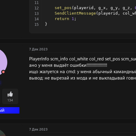
set_pos
(
playerid
,
 g_x
,
 g_y
,
 g_z
,
SendClientMessage
(
playerid
,
 col_w
return
1
;
}
7 Дек 2023
PlayerInfo scm_info col_white col_red set_pos scm_su
ано у меня выдаёт ошибки!!!!!!!!!!!!!!!!!
ищо жалуется на cmd: у меня абычный камандны
вывод: не вырезай из мода и не выкладывай гов
k
134
ЫЙ
7 Дек 2023