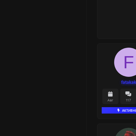
F
fataka
Авг
117
АКТИВН