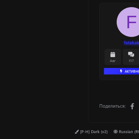
F
fataka
Авг
117
АКТИВН
F
Поделиться:
[P-H] Dark (v2)
Russian (R