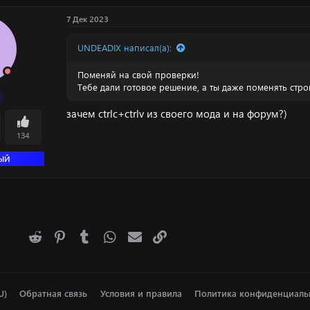
7 Дек 2023
UNDEADIX написал(а):
Поменяй на свой проверки!
Тебе дали готовое решение, а ты даже поменять стро
k
зачем ctrlc+ctrlv из своего мода и на форум?)
134
ЫЙ
acebook
X (Twitter)
Reddit
Pinterest
Tumblr
WhatsApp
Электронная почта
Ссылка
U)
Обратная связь
Условия и правила
Политика конфиденциаль