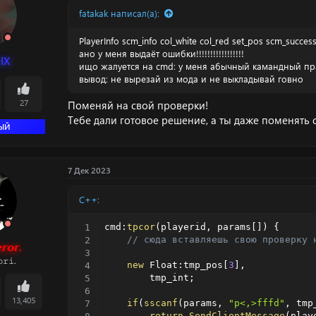
fatakak написал(а):
PlayerInfo scm_info col_white col_red set_pos scm_succes
ано у меня выдаёт ошибки!!!!!!!!!!!!!!!!!
IX
ищо жалуется на cmd: у меня абычный камандный пр
вывод: не вырезай из мода и не выкладывай говно
27
Поменяй на свой проверки!
Тебе дали готовое решение, а ты даже поменять 
ЫЙ
7 Дек 2023
C++:
cmd
:
tpcor
(
playerid
,
 params
[
]
)
{
// сюда вставляешь свою проверку 
𝙧𝙤𝙧.
𝚛𝚒.
new
 Float
:
tmp_pos
[
3
]
,
        tmp_int
;
13,405
if
(
sscanf
(
params
,
"p<,>fffd"
,
 tmp
return
SendClientMessage
(
play