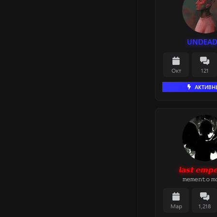
UNDEAD
Окт
121
АКТИВН
𝙡𝙖𝙨𝙩 𝙚𝙢𝙥𝙚
𝚖𝚎𝚖𝚎𝚗𝚝𝚘 𝚖
Мар
1,218