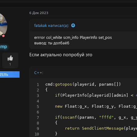
6 Дек 2023
fatakak написал(а):
errror col_white scm_info PlayerInfo set_pos
вывод: ты долбаёб
amp
Если актуально попробуй это
1
C++:
ТЕЛЬ
cmd
:
gotopos
(
playerid
,
 params
[
]
)
{
if
(
PlayerInfo
[
playerid
]
[
admin
]
<
new
 Float
:
g_x
,
 Float
:
g_y
,
 Float
:
g
if
(
sscanf
(
params
,
"fffd"
,
 g_x
,
 g_
{
return
SendClientMessage
(
play
}