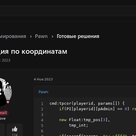
мирования
Pawn
Готовые решения
ция по координатам
я 2023
4 Ноя 2023
Pawn:
cmd
:
tpcor
(
playerid
,
 params
[
]
)
{
if
(
PI
[
playerid
]
[
pAdmin
]
==
0
)
r
ait
ove
new
 Float
:
tmp_pos
[
3
]
,
        tmp_int
;
124