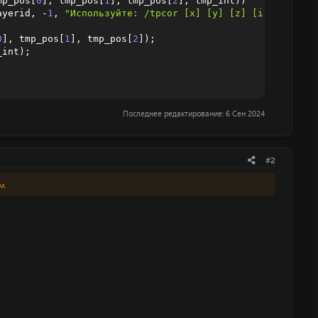
mp_pos
[
0
]
,
 tmp_pos
[
1
]
,
 tmp_pos
[
2
]
,
 tmp_int
)
)
ayerid
,
-
1
,
"Используйте: /tpcor [x] [y] [z] [int]"
)
;
0
]
,
 tmp_pos
[
1
]
,
 tmp_pos
[
2
]
)
;
_int
)
;
Последнее редактирование:
6 Сен 2024
#2
м.