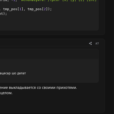
,
 tmp_pos
[
1
]
,
 tmp_pos
[
2
]
)
;
nt
)
;
#7
s
ацесар шо делат
шение выкладывается со своими прихотями.
 целом.