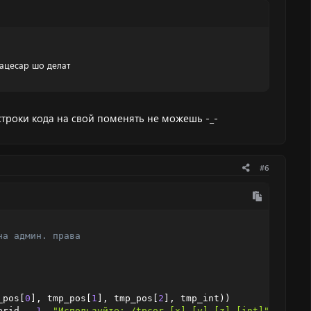
s
ацесар шо делат
строки кода на свой поменять не можешь -_-
#6
на админ. права
_pos
[
0
]
,
 tmp_pos
[
1
]
,
 tmp_pos
[
2
]
,
 tmp_int
)
)
erid
,
-
1
,
"Используйте: /tpcor [x] [y] [z] [int]"
)
;