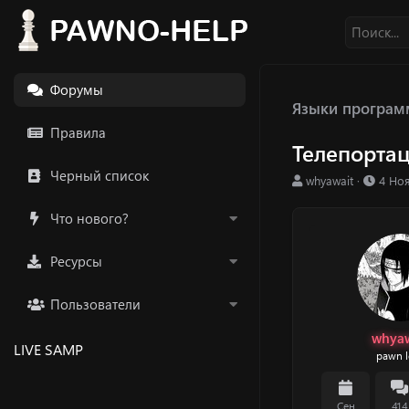
Форумы
Языки програм
Правила
Телепорта
Черный список
А
Д
whyawait
4 Но
в
а
т
т
Что нового?
о
а
р
н
Ресурсы
т
а
е
ч
м
а
Пользователи
ы
л
а
whyaw
LIVE SAMP
pawn l
Сен
414