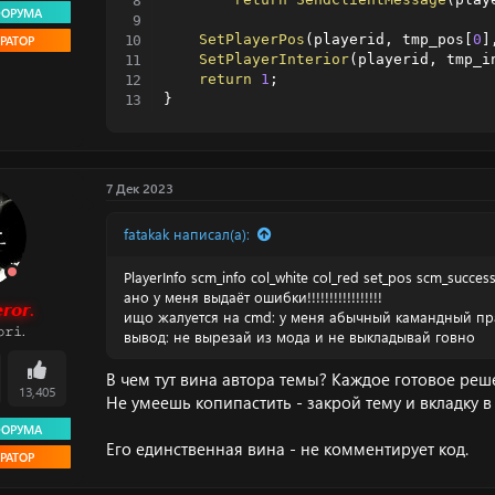
ФОРУМА
SetPlayerPos
(
playerid
,
 tmp_pos
[
0
]
РАТОР
SetPlayerInterior
(
playerid
,
 tmp_i
return
1
;
}
7 Дек 2023
fatakak написал(а):
PlayerInfo scm_info col_white col_red set_pos scm_succes
ано у меня выдаёт ошибки!!!!!!!!!!!!!!!!!
𝙧𝙤𝙧.
ищо жалуется на cmd: у меня абычный камандный пр
𝚛𝚒.
вывод: не вырезай из мода и не выкладывай говно
В чем тут вина автора темы? Каждое готовое ре
13,405
Не умеешь копипастить - закрой тему и вкладку в
ФОРУМА
Его единственная вина - не комментирует код.
РАТОР