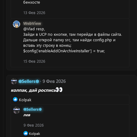
бенхосте
13 Фев 2026
WebView
@Vlad resp
,
Зайди в UCP по кнопке, там перейди в файлы сайта.
Дальше открой папку src, там найди config.php и
вставь эту строку в конец:
$config['enableAddOnArchiveInstaller'] = true;
15 Фев 2026
❄️Sellers❄️
9 Фев 2026
колпак, дай роспись
Р
Kolpak
е
❄️Sellers❄️
а
лев
к
ц
9 Фев 2026
и
и
Р
Kolpak