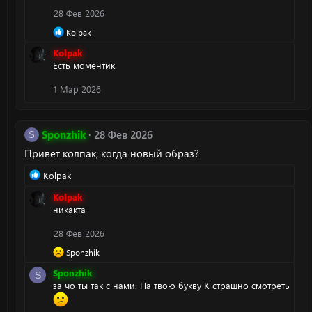
ц
и
28 Фев 2026
и
Р
Kolpak
:
е
Kolpak
а
Есть моментик
к
ц
и
1 Мар 2026
и
:
Sponzhik
28 Фев 2026
S
Привет колпак, когда новый образ?
Р
Kolpak
е
Kolpak
а
никакта
к
ц
28 Фев 2026
и
и
Р
Sponzhik
:
е
Sponzhik
а
S
за чо ты так с нами. На твою букву К страшно смотреть
к
ц
и