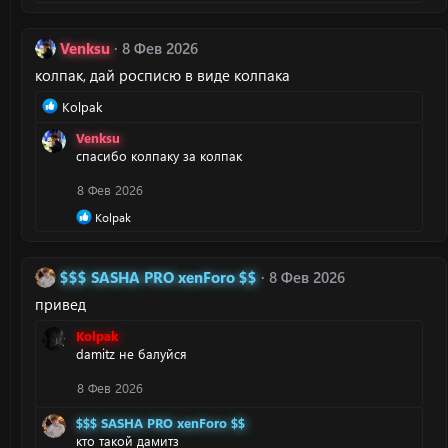
:
е
а
к
Venksu
8 Фев 2026
ц
и
колпак, дай росписю в виде колпака
и
:
Р
Kolpak
е
Venksu
а
спасибо колпаку за колпак
к
ц
8 Фев 2026
и
и
Р
Kolpak
:
е
а
к
$$$ SASHA PRO xenForo $$
8 Фев 2026
ц
и
привед
и
:
Kolpak
damitz не балуйся
8 Фев 2026
$$$ SASHA PRO xenForo $$
кто такой дамитз