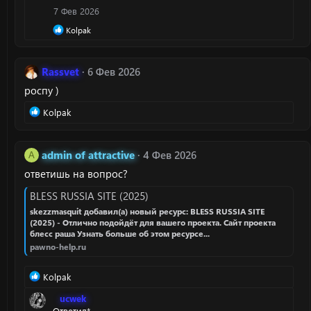
ц
7 Фев 2026
и
и
Р
Kolpak
:
е
а
к
Rassvet
6 Фев 2026
ц
и
роспу )
и
:
Р
Kolpak
е
а
к
admin of attractive
4 Фев 2026
A
ц
ответишь на вопрос?
и
и
BLESS RUSSIA SITE (2025)
:
skezzmasquit добавил(а) новый ресурс: BLESS RUSSIA SITE
(2025) - Отлично подойдёт для вашего проекта. Сайт проекта
блесс раша Узнать больше об этом ресурсе...
pawno-help.ru
Р
Kolpak
е
⠀ucwek
а
Ответил*