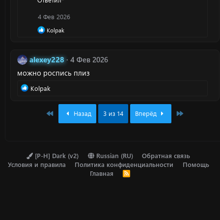
к
ц
4 Фев 2026
и
и
Р
Kolpak
:
е
а
к
alexey228
4 Фев 2026
ц
и
можно роспись плиз
и
:
Р
Kolpak
е
а
First
Last
Назад
3 из 14
Вперёд
к
ц
и
и
:
[P-H] Dark (v2)
Russian (RU)
Обратная связь
Условия и правила
Политика конфиденциальности
Помощь
Главная
R
S
S