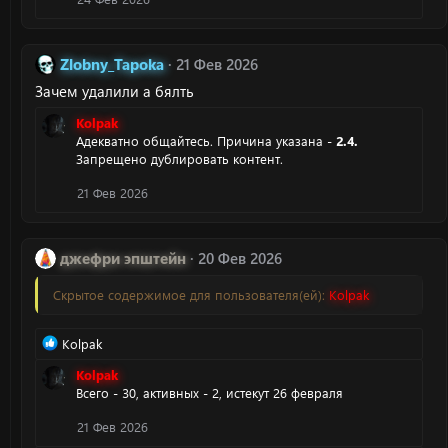
:
Zlobny_Tapoka
21 Фев 2026
Зачем удалили а бялть
Kolpak
Адекватно общайтесь. Причина указана -
2.4.
Запрещено дублировать контент.
21 Фев 2026
джефри эпштейн
20 Фев 2026
Скрытое содержимое для пользователя(ей):
Kolpak
Р
Kolpak
е
Kolpak
а
Всего - 30, активных - 2, истекут 26 февраля
к
ц
21 Фев 2026
и