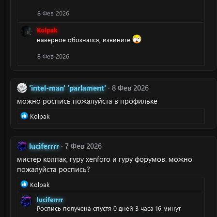
8 Фев 2026
Kolpak
наверное обознался, извините
8 Фев 2026
'intel-man' 'parlament'
8 Фев 2026
можно роспись пожалуйста в профильке
Р
Kolpak
е
а
к
luciferrrr
7 Фев 2026
ц
мистер колпак, гуру xenforo и гуру форумов. можно
и
и
пожалуйста роспись?
:
Р
Kolpak
е
luciferrrr
а
Роспись получена спустя 0 дней 3 часа 16 минут
к