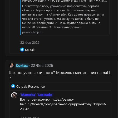
ц
Приветствую всех, уважаемые пользователи портала
и
«Pawno-Help» и просто гости. Могли заметить, что
и
появилась группа «Активный». Как до нее повыситься и
:
что для этого нужно? 1. На аккаунте должно быть не
менее 100 сообщений. 2. На аккаунте должно быть не
менее 20 реакций. 3. На аккаунте должен...
pawno-help.ru
22 Фев 2026
Р
Kolpak
е
а
к
Сortez
22 Фев 2026
ц
и
Как получить активного? Можешь сменить ник на nuLL
и
?
:
Р
Colpak_Resonance
е
'Manerka' 'Lestrade'
а
Вот тут ознакомься
https://pawno-
к
help.ru/threads/povyshenie-do-gruppy-aktivnyj.30/post-
ц
23346
и
и
24 Фев 2026