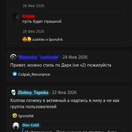
и
28 Фев 2026
:
Kolpak
пусть будет страшной
28 Фев 2026
Р
JustAlex
и
Sponzhik
е
а
к
'Manerka' 'Lestrade'
24 Фев 2026
ц
и
Привет, можно стиль пх Дарк (не v2) пожалуйста
и
:
Р
Colpak_Resonance
е
а
к
Zlobny_Tapoka
22 Фев 2026
ц
Колпак почему я активный а надпись в низу а не как
и
и
группа пользователей
:
Р
Sponzhik
е
Dev Cold
а
к
Информация - Повышение до группы «Активный».