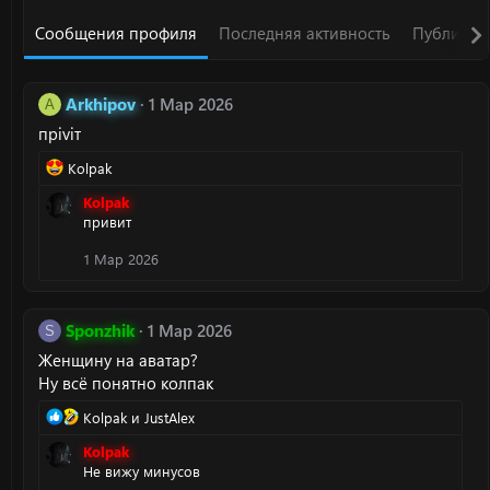
Сообщения профиля
Последняя активность
Публикац
Arkhipov
1 Мар 2026
A
прiviт
Р
Kolpak
е
Kolpak
а
привит
к
ц
1 Мар 2026
и
и
:
Sponzhik
1 Мар 2026
S
Женщину на аватар?
Ну всё понятно колпак
Р
Kolpak
и
JustAlex
е
Kolpak
а
Не вижу минусов
к