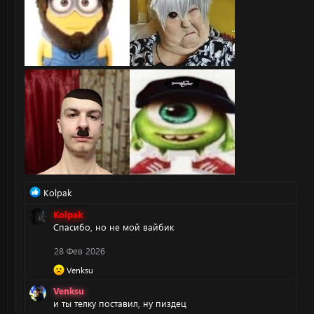
Р
Kolpak
е
Kolpak
а
Спасибо, но не мой вайбик
к
ц
28 Фев 2026
и
и
Р
Venksu
:
е
Venksu
а
и ты телку поставил, ну пиздец
к