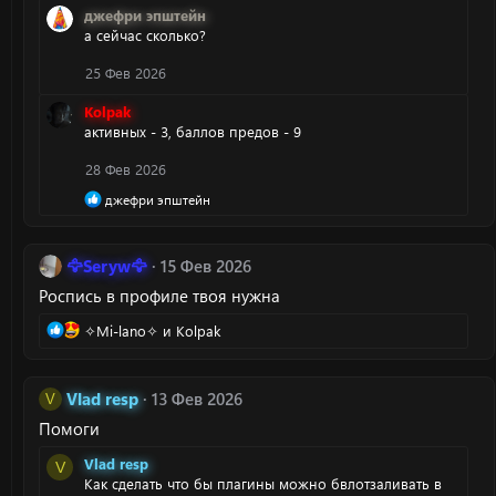
и
джефри эпштейн
:
а сейчас сколько?
25 Фев 2026
Kolpak
активных - 3, баллов предов - 9
28 Фев 2026
Р
джефри эпштейн
е
а
к
🦅Seryw🦅
15 Фев 2026
ц
и
Роспись в профиле твоя нужна
и
:
Р
✧Mi-lano✧
и
Kolpak
е
а
к
Vlad resp
13 Фев 2026
V
ц
Помоги
и
и
Vlad resp
V
:
Как сделать что бы плагины можно бвлотзаливать в