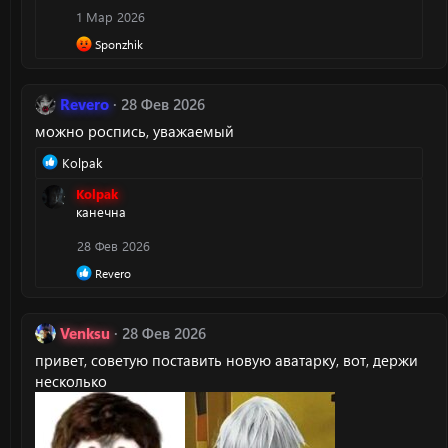
ц
1 Мар 2026
и
и
Р
Sponzhik
:
е
а
к
Revero
28 Фев 2026
ц
и
можно роспись, уважаемый
и
:
Р
Kolpak
е
Kolpak
а
канечна
к
ц
28 Фев 2026
и
и
Р
Revero
:
е
а
к
Venksu
28 Фев 2026
ц
и
привет, советую поставить новую аватарку, вот, держи
и
несколько
: