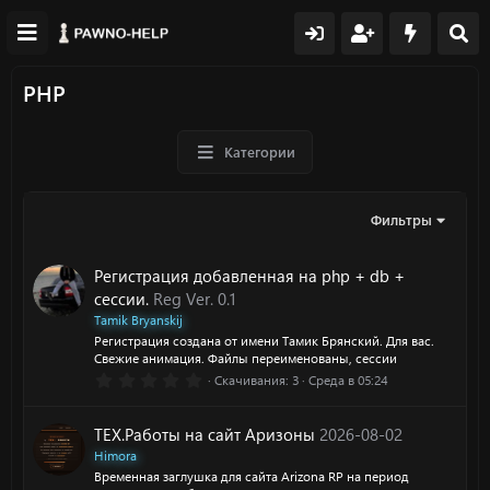
PHP
Категории
Фильтры
Регистрация добавленная на php + db +
сессии.
Reg Ver. 0.1
Tamik Bryanskij
Регистрация создана от имени Тамик Брянский. Для вас.
Свежие анимация. Файлы переименованы, сессии
0
Скачивания
3
Среда в 05:24
.
0
0
ТЕХ.Работы на сайт Аризоны
2026-08-02
з
в
Himora
ё
Временная заглушка для сайта Arizona RP на период
з