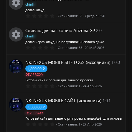
к
з
к
в
е
chinff
ё
с
о
делал клауд
з
а
0
Скачивания
65
Среда в 15:41
с
д
И
.
а
н
0
р
0
у
к
Сливаю для вас копию Arizona GP
2.0
з
к
в
е
chinff
р
ё
о
делал через клауд, но получилось неплохо даже
з
а
0
Скачивания
33
22 Май 2026
с
д
И
.
с
н
0
р
0
у
к
NK: NEXUS MOBILE SITE LOGS (исходники)
1.0.0
а
з
к
в
е
1,800.00 ₽
р
ё
о
DEV PROXY
з
а
с
д
Готовы сайт с логами для вашего проекта
с
н
0
Скачивания
1
24 Апр 2026
р
.
у
0
а
к
0
е
NK: NEXUS MOBILE САЙТ (исходники)
1.0.1
з
р
в
1,500.00 ₽
а
ё
с
DEV PROXY
з
с
д
Готовый сайт для вашего рп проекта, подойдёт для основы
р
у
0
Скачивания
1
27 Апр 2026
а
.