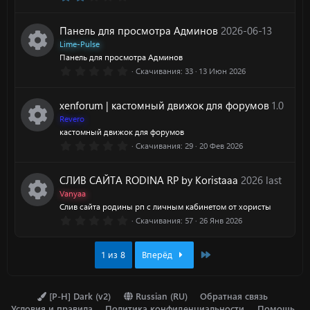
у
И
.
н
0
р
0
р
к
Панель для просмотра Админов
2026-06-13
з
к
в
Lime-Pulse
е
ё
с
о
Панель для просмотра Админов
з
а
0
Скачивания
33
13 Июн 2026
с
д
И
.
а
н
0
р
0
у
к
xenforum | кастомный движок для форумов
1.0
з
к
в
Revero
е
р
ё
о
кастомный движок для форумов
з
а
0
Скачивания
29
20 Фев 2026
с
д
И
.
с
н
0
р
0
у
к
СЛИВ САЙТА RODINA RP by Koristaaa
2026 last
а
з
к
в
Vanyaa
е
р
ё
о
Слив сайта родины рп с личным кабинетом от хористы
з
а
0
Скачивания
57
26 Янв 2026
с
д
И
.
с
н
0
р
0
у
к
Last
1 из 8
Вперёд
а
з
к
в
е
р
ё
о
з
а
[P-H] Dark (v2)
Russian (RU)
Обратная связь
с
д
Условия и правила
Политика конфиденциальности
Помощь