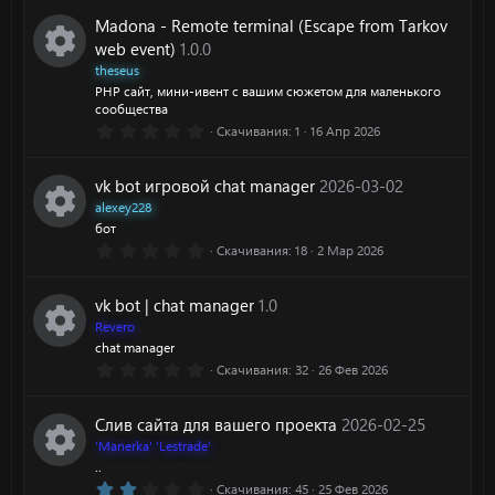
е
0
р
0
Madona - Remote terminal (Escape from Tarkov
з
с
в
web event)
1.0.0
с
ё
theseus
з
у
PHP сайт, мини-ивент с вашим сюжетом для маленького
д
И
а
сообщества
0
Скачивания
1
16 Апр 2026
р
к
.
0
0
с
vk bot игровой chat manager
2026-03-02
о
з
в
alexey228
а
ё
бот
н
з
0
Скачивания
18
2 Мар 2026
д
И
.
к
0
0
к
vk bot | chat manager
1.0
з
а
в
Revero
ё
о
chat manager
з
р
0
Скачивания
32
26 Фев 2026
д
И
.
н
0
е
0
к
Слив сайта для вашего проекта
2026-02-25
з
к
в
'Manerka' 'Lestrade'
с
ё
о
..
з
а
2
Скачивания
45
25 Фев 2026
д