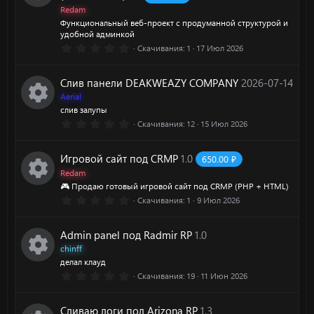
а
ё
о
с
Redam
з
д
Функциональный веб-проект с продуманной структурой и
И
р
н
удобной админкой
у
0
Скачивания
1
17 Июл 2026
к
е
.
к
р
0
0
о
Слив панели DEAKWEAZY COMPANY
2026-07-14
с
з
а
с
в
Aerial
ё
н
слив залупы
у
з
р
а
0
Скачивания
12
15 Июл 2026
д
И
.
к
р
0
е
0
к
Игровой сайт под CRMP
1.0
650.00 ₽
з
а
с
в
Redam
с
ё
о
🎮 Продаю готовый игровой сайт под CRMP (PHP + HTML)
з
р
а
0
Скачивания
1
9 Июл 2026
д
у
И
.
н
0
е
0
р
к
Admin panel под Radmir RP
1.0
з
к
в
chinff
с
ё
с
о
делал клауд
з
а
0
Скачивания
19
11 Июн 2026
д
у
И
.
а
н
0
р
0
р
Сливаю логи под Arizona RP
1.3