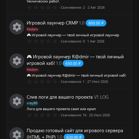
технических работ.
д
0
Скачивания
2
2 Авг 2026
.
0
0
Игровой лаунчер CRMP
1.0
800.00 ₽
з
в
Redam
ё
🎮 Игровой лаунчер — твой личный игровой лаунчер
з
0
Скачивания
0
1 Авг 2026
д
И
.
0
0
к
🎮 Игровой лаунчер R@dmir — твой личный
з
в
игровой хаб!
1.0
650.00 ₽
ё
о
Redam
з
д
🎮 Игровой лаунчер R@dmir — твой личный игровой хаб!
И
н
0
Скачивания
1
27 Июл 2026
.
к
0
к
0
Слив логи для вашего проекта
V1 LOG
з
о
в
xray89
а
ё
Логи для вашего проекта самп или крмп
з
н
0
Скачивания
16
25 Июл 2026
д
И
р
.
0
к
0
к
е
Продаю готовый сайт для игрового сервера
з
в
(HTML + PHP)
1.0
620.00 ₽