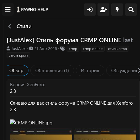
Стили
[JustAlex] Стиль форума CRMP ONLINE
last
А
Д
Т
JustAlex
21 Апр 2026
crmp
crmp online
стиль crmp
в
а
е
стиль крмп
т
т
г
о
а
и
Обзор
Обновления (1)
История
Обсуждение
р
с
о
з
Версия XenForo
д
2.3
а
н
Сливаю для вас стиль форума CRMP ONLINE для Xenforo
и
2.3
я