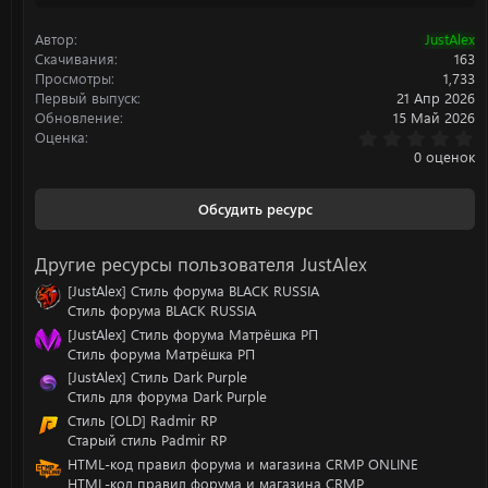
ц
и
Автор
JustAlex
и
:
Скачивания
163
Просмотры
1,733
Первый выпуск
21 Апр 2026
Обновление
15 Май 2026
0
Оценка
.
0 оценок
0
0
з
Обсудить ресурс
в
ё
з
Другие ресурсы пользователя JustAlex
д
[JustAlex] Стиль форума BLACK RUSSIA
Стиль форума BLACK RUSSIA
[JustAlex] Стиль форума Матрёшка РП
Стиль форума Матрёшка РП
[JustAlex] Стиль Dark Purple
Стиль для форума Dark Purple
Стиль [OLD] Radmir RP
Старый стиль Padmir RP
HTML-код правил форума и магазина CRMP ONLINE
HTML-код правил форума и магазина CRMP