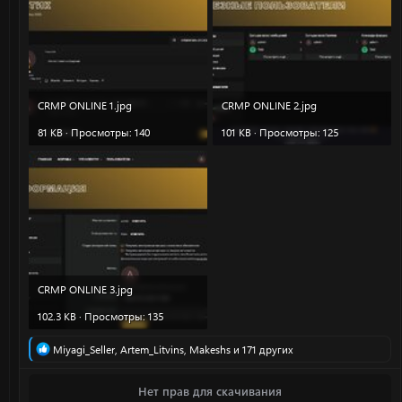
CRMP ONLINE 1.jpg
CRMP ONLINE 2.jpg
81 KB · Просмотры: 140
101 KB · Просмотры: 125
CRMP ONLINE 3.jpg
102.3 KB · Просмотры: 135
Р
Miyagi_Seller
,
Artem_Litvins
,
Makeshs
и 171 других
е
а
Нет прав для скачивания
к