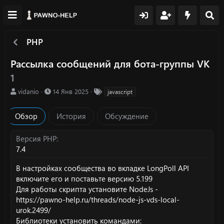
PHP
Рассылка сообщений для бота-группы VK
1
А
Д
Т
vidanio
14 Янв 2025
javascript
в
а
е
т
т
г
Обзор
История
Обсуждение
о
а
и
р
с
о
Версия PHP
з
7.4
д
а
В настройках сообщества во вкладке LongPoll API
н
включите его и поставьте версию 5.199
и
Для работы скрипта установите NodeJs -
я
https://pawno-help.ru/threads/node-js-vds-local-
urok.2499/
Библиотеки установить командами: