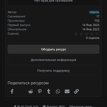
Нет прав для скачивания
к
ц
и
Автор
vidanio
и
:
Скачивания
17
Просмотры
753
Первый выпуск
14 Янв 2025
Обновление
14 Янв 2025
0
Оценка
.
0 оценок
0
0
з
Обсудить ресурс
в
ё
з
Дополнительная информация
д
Получить поддержку
Поделиться ресурсом
Facebook
X (Twitter)
Reddit
Pinterest
Tumblr
WhatsApp
Электронная почта
Ссылка
[P-H] Dark (v2)
Russian (RU)
Обратная связь