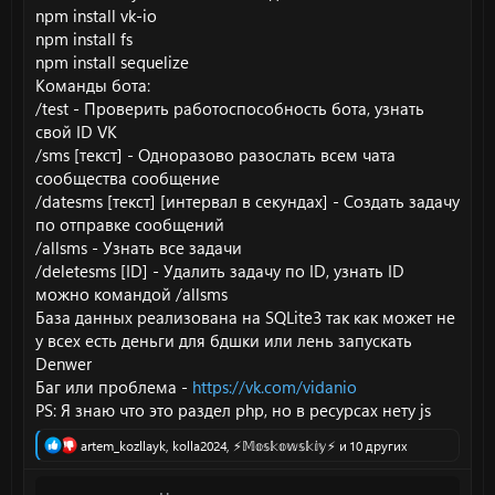
npm install vk-io
npm install fs
npm install sequelize
Команды бота:
/test - Проверить работоспособность бота, узнать
свой ID VK
/sms [текст] - Одноразово разослать всем чата
сообщества сообщение
/datesms [текст] [интервал в секундах] - Создать задачу
по отправке сообщений
/allsms - Узнать все задачи
/deletesms [ID] - Удалить задачу по ID, узнать ID
можно командой /allsms
База данных реализована на SQLite3 так как может не
у всех есть деньги для бдшки или лень запускать
Denwer
Баг или проблема -
https://vk.com/vidanio
PS: Я знаю что это раздел php, но в ресурсах нету js
Р
artem_kozllayk
,
kolla2024
,
⚡𝕄𝕠𝕤𝕜𝕠𝕨𝕤𝕜𝕚𝕪⚡
и 10 других
е
а