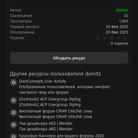
ц
и
Автор
damitz
и
:
Скачивания
52
Просмотры
1,065
Первый выпуск
20 Фев 2025
Обновление
20 Фев 2025
0
Оценка
.
0 оценок
0
0
з
Обсудить ресурс
в
ё
з
Другие ресурсы пользователя damitz
д
[XenConcept] User Activity
Иконка ресурса
Отображение пользователей, которые смотрят/
смотрели тему или форум.
[OzzModz] ACP Usergroup Styling
Иконка ресурса
[OzzModz] ACP Usergroup Styling
Бесплатный форум CRMP ONLINE слив
Иконка ресурса
Бесплатный форум CRMP ONLINE слив
Пак дизайнера ARZ | Blender
Иконка ресурса
Пак дизайнера ARZ | Blender
Красивые баннеры для вашего форума 2026