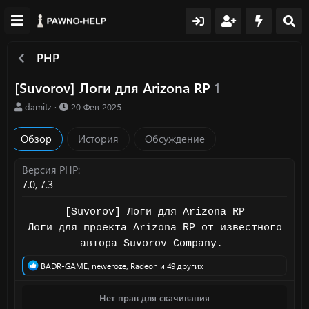
PHP
[Suvorov] Логи для Arizona RP
1
А
Д
damitz
20 Фев 2025
в
а
т
т
Обзор
История
Обсуждение
о
а
р
с
о
Версия PHP
з
7.0
7.3
д
а
[Suvorov] Логи для Arizona RP
н
Логи для проекта Arizona RP от известного
и
я
автора Suvorov Company.
Р
BADR-GAME
,
neweroze
,
Radeon
и 49 других
е
а
Нет прав для скачивания
к