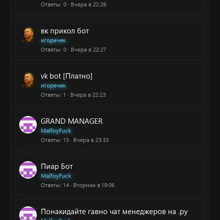
Ответы
0
Вчера в 22:28
вк прикол бот
игоречек
Ответы
0
Вчера в 22:27
vk bot [Платно]
игоречек
Ответы
1
Вчера в 22:23
GRAND MANAGER
MalfoyFuck
Ответы
13
Вчера в 23:33
Пиар Бот
MalfoyFuck
Ответы
14
Вторник в 19:06
Понакидайте гавно чат менеджеров на .py