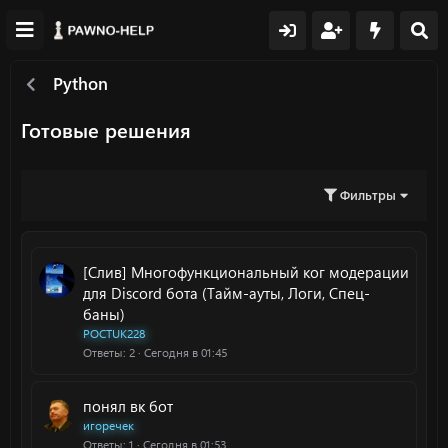
Python
Готовые решения
Фильтры
[Слив] Многофункциональный ког модерации
для Discord бота (Тайм-ауты, Логи, Спец-
баны)
POCTUK228
Ответы
2
Сегодня в 01:45
понял вк бот
игоречек
Ответы
1
Сегодня в 01:53