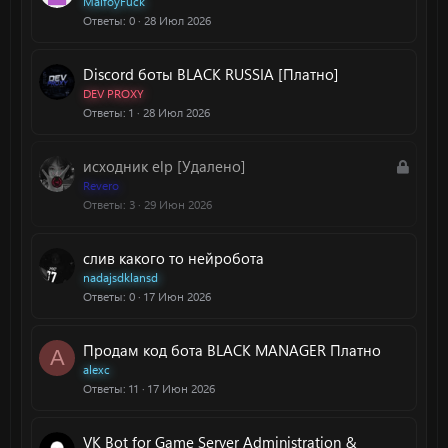
MalfoyFuck
Ответы
0
28 Июл 2026
Discord боты BLACK RUSSIA [Платно]
DEV PROXY
Ответы
1
28 Июл 2026
З
исходник elp [Удалено]
а
Revero
Ответы
3
29 Июн 2026
к
р
ы
слив какого то нейробота
т
nadajsdklansd
а
Ответы
0
17 Июн 2026
Продам код бота BLACK MANAGER Платно
A
alexc
Ответы
11
17 Июн 2026
VK Bot for Game Server Administration &