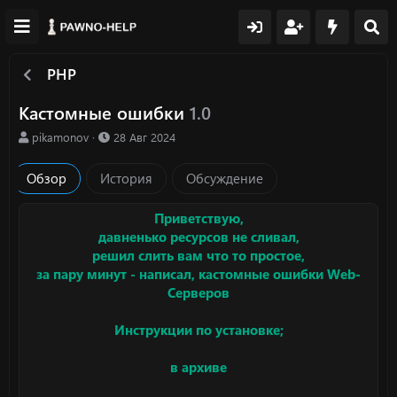
PHP
Кастомные ошибки
1.0
А
Д
pikamonov
28 Авг 2024
в
а
т
т
Обзор
История
Обсуждение
о
а
р
с
о
Приветствую,
з
давненько ресурсов не сливал,
д
решил слить вам что то простое,
а
за пару минут - написал, кастомные ошибки Web-
н
Серверов
и
я
Инструкции по установке;
в архиве