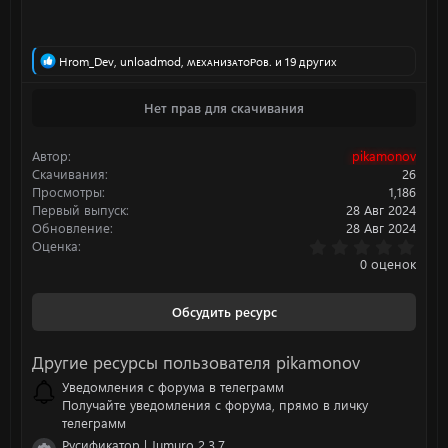
Р
Hrom_Dev
,
unloadmod
,
ʍᴇхᴀниɜᴀᴛᴏᴩᴏʙ.
и 19 других
е
а
Нет прав для скачивания
к
ц
и
Автор
pikamonov
и
:
Скачивания
26
Просмотры
1,186
Первый выпуск
28 Авг 2024
Обновление
28 Авг 2024
0
Оценка
.
0 оценок
0
0
з
Обсудить ресурс
в
ё
з
Другие ресурсы пользователя pikamonov
д
Уведомления с форума в телеграмм
Получайте уведомления с форума, прямо в личку
телеграмм
Русификатор | Jumuro 2.3.7