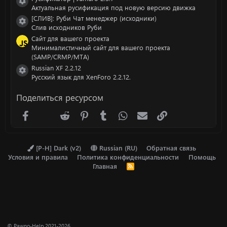
Иконка ресурса
Актуальная русификация под новую версию движка
[СЛИВ]: Руби Чат менеджер (исходники)
Иконка ресурса
Слив исходников Руби
Сайт для вашего проекта
Минималистичный сайт для вашего проекта
(SAMP/CRMP/MTA)
Russian XF 2.2.12
Иконка ресурса
Русский язык для XenForo 2.2.12.
Поделиться ресурсом
Facebook
X (Twitter)
Reddit
Pinterest
Tumblr
WhatsApp
Электронная почта
Ссылка
[P-H] Dark (v2)
Russian (RU)
Обратная связь
Условия и правила
Политика конфиденциальности
Помощь
Главная
R
S
S
© Pawno-Help 2021-2026